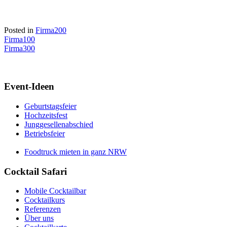
Posted in
Firma200
Beitrags-
Firma100
Firma300
Navigation
Event-Ideen
Geburtstagsfeier
Hochzeitsfest
Junggesellenabschied
Betriebsfeier
Foodtruck mieten in ganz NRW
Cocktail Safari
Mobile Cocktailbar
Cocktailkurs
Referenzen
Über uns