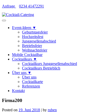
Skip
Anfrage
0234 41472291
to
content
Event-Ideen ▼
Geburtstagsfeier
Hochzeitsfest
Junggesellenabschied
Betriebsfeier
Weihnachtsfeier
Mobile Cocktailbar
Cocktailkurs ▼
Cocktailkurs Junggesellenabschied
Cocktailkurs Betrieblich
Über uns ▼
Über uns
Cocktailkarte
Referenzen
Kontakt
Firma200
Posted on
19. Juni 2018
|
by
ruben