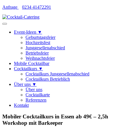
Skip
Anfrage
0234 41472291
to
content
Event-Ideen ▼
Geburtstagsfeier
Hochzeitsfest
Junggesellenabschied
Betriebsfeier
Weihnachtsfeier
Mobile Cocktailbar
Cocktailkurs ▼
Cocktailkurs Junggesellenabschied
Cocktailkurs Betrieblich
Über uns ▼
Über uns
Cocktailkarte
Referenzen
Kontakt
Mobiler Cocktailkurs in Essen ab 49€ – 2,5h
Workshop mit Barkeeper