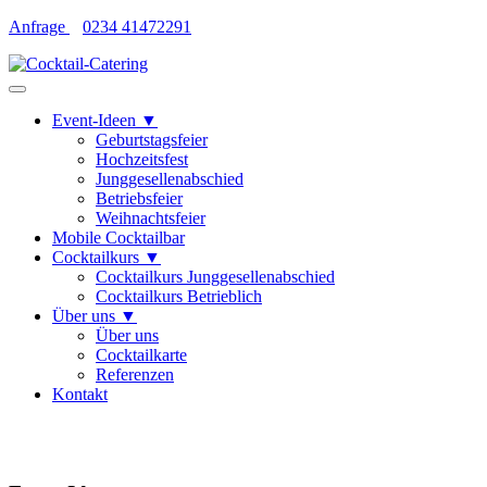
Skip
Anfrage
0234 41472291
to
content
Event-Ideen ▼
Geburtstagsfeier
Hochzeitsfest
Junggesellenabschied
Betriebsfeier
Weihnachtsfeier
Mobile Cocktailbar
Cocktailkurs ▼
Cocktailkurs Junggesellenabschied
Cocktailkurs Betrieblich
Über uns ▼
Über uns
Cocktailkarte
Referenzen
Kontakt