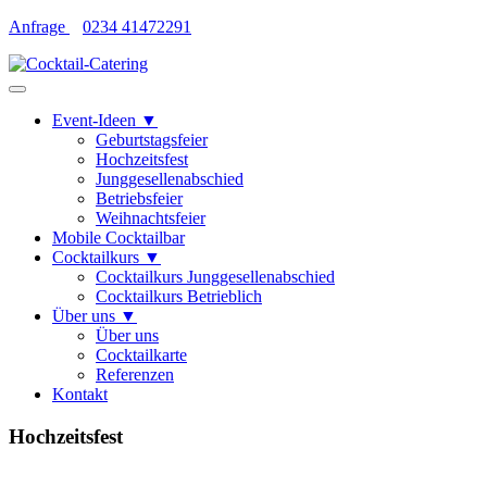
Skip
Anfrage
0234 41472291
to
content
Event-Ideen ▼
Geburtstagsfeier
Hochzeitsfest
Junggesellenabschied
Betriebsfeier
Weihnachtsfeier
Mobile Cocktailbar
Cocktailkurs ▼
Cocktailkurs Junggesellenabschied
Cocktailkurs Betrieblich
Über uns ▼
Über uns
Cocktailkarte
Referenzen
Kontakt
Hochzeitsfest