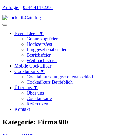
Skip
Anfrage
0234 41472291
to
content
Event-Ideen ▼
Geburtstagsfeier
Hochzeitsfest
Junggesellenabschied
Betriebsfeier
Weihnachtsfeier
Mobile Cocktailbar
Cocktailkurs ▼
Cocktailkurs Junggesellenabschied
Cocktailkurs Betrieblich
Über uns ▼
Über uns
Cocktailkarte
Referenzen
Kontakt
Kategorie:
Firma300